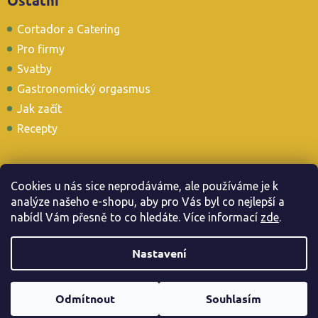
Cortador a Catering
Pro firmy
Svatby
Gastronomický orgasmus
Jak začít
Recepty
Cookies u nás sice neprodáváme, ale používáme je k
analýze našeho e-shopu, aby pro Vás byl co nejlepší a
Stavte se i u nás v Tapas Baru
nabídl Vám přesně to co hledáte. Více informac
í
zde
.
Nastavení
Copyright 2026
. Všechna práva vyhrazena.
Jamonarna.cz
Odmítnout
Souhlasím
Vytvořil Shoptet