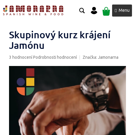
Přejít
NÁKUPNÍ
na
obsah
KOŠÍK
Skupinový kurz krájení
Jamónu
Průměrné
3 hodnocení
Podrobnosti hodnocení
Značka:
Jamonarna
hodnocení
produktu
je
5,0
z
5
hvězdiček.