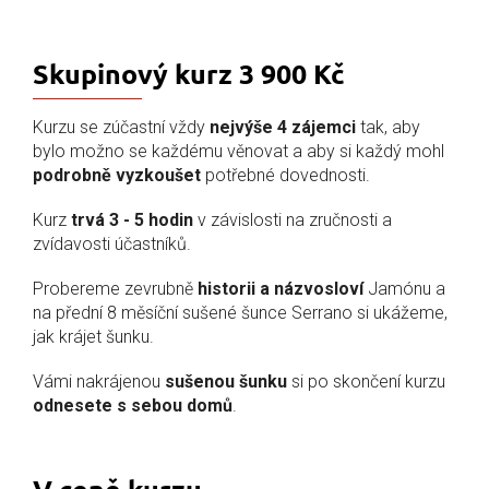
Skupinový kurz 3 900 Kč
Kurzu se zúčastní vždy
nejvýše 4 zájemci
tak, aby
bylo možno se každému věnovat a aby si každý mohl
podrobně vyzkoušet
potřebné dovednosti.
Kurz
trvá 3 - 5 hodin
v závislosti na zručnosti a
zvídavosti účastníků.
Probereme zevrubně
historii a názvosloví
Jamónu a
na přední 8 měsíční sušené šunce Serrano si ukážeme,
jak krájet šunku.
Vámi nakrájenou
sušenou šunku
si po skončení kurzu
odnesete s sebou domů
.
V ceně kurzu