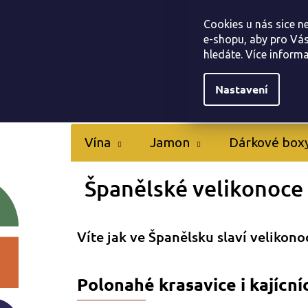
Přejít
Tapas bar Jamonarna
Kontakty
Hodnocen
na
Cookies u nás sice n
obsah
e-shopu, aby pro Vás
hledáte. Více inform
Nastavení
Vína
Jamon
Dárkové box
Španělské velikonoce
Víte jak ve Španělsku slaví velikon
Polonahé krasavice i kajícní