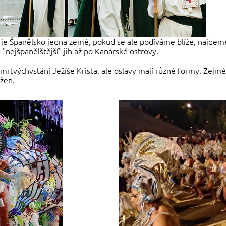
e Španělsko jedna země, pokud se ale podíváme blíže, najdeme 
"nejšpanělštější" jih až po Kanárské ostrovy.
 zmrtvýchvstání Ježíše Krista, ale oslavy mají různé formy. Zej
žen.