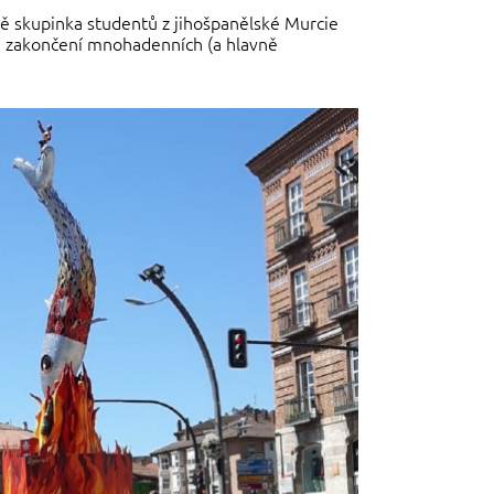
bně skupinka studentů z jihošpanělské Murcie
em zakončení mnohadenních (a hlavně