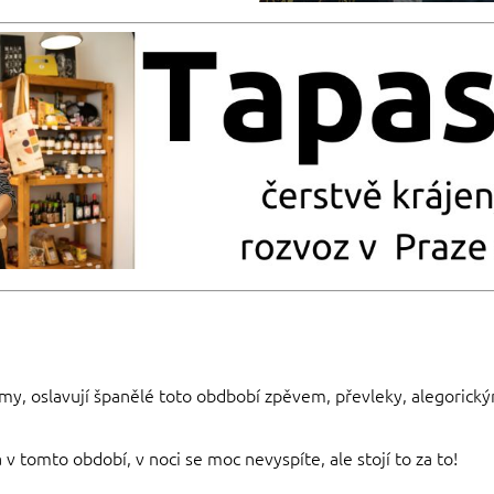
zimy, oslavují španělé toto obdbobí zpěvem, převleky, alegoric
v tomto období, v noci se moc nevyspíte, ale stojí to za to!