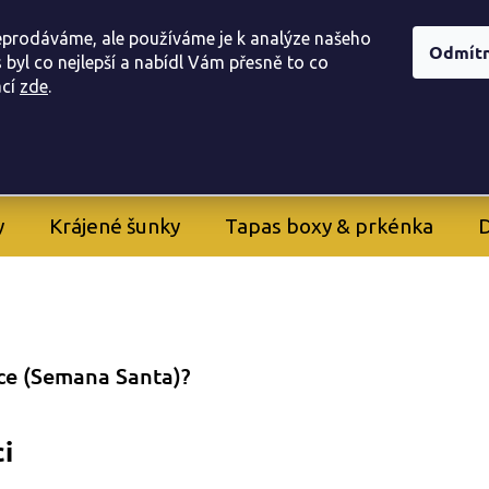
í obchodu
Doprava, a platba
Registrace provizního part
eprodáváme, ale používáme je k analýze našeho
Odmít
 byl co nejlepší a nabídl Vám přesně to co
ac
í
zde
.
605 282 261
+420
y
Krájené šunky
Tapas boxy & prkénka
D
oce (Semana Santa)?
ci