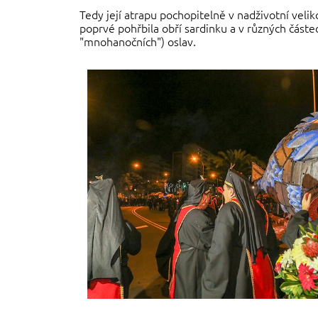
Tedy její atrapu pochopitelně v nadživotní veli
poprvé pohřbila obří sardinku a v různých část
"mnohanočních") oslav.