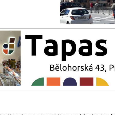
ve Španělsku spíše než s názvem Velikonoce setkáte s termínem S