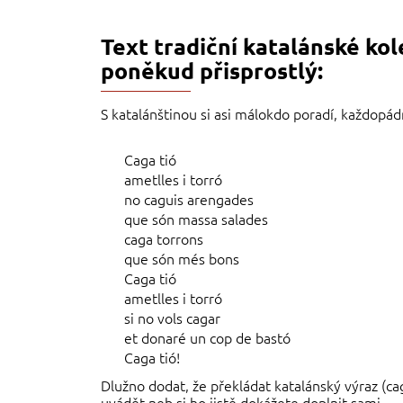
Text tradiční katalánské ko
poněkud přisprostlý:
S katalánštinou si asi málokdo poradí, každopád
Caga tió
ametlles i torró
no caguis arengades
que són massa salades
caga torrons
que són més bons
Caga tió
ametlles i torró
si no vols cagar
et donaré un cop de bastó
Caga tió!
Dlužno dodat, že překládat katalánský výraz (c
uvádět neb si ho jistě dokážete doplnit sami.