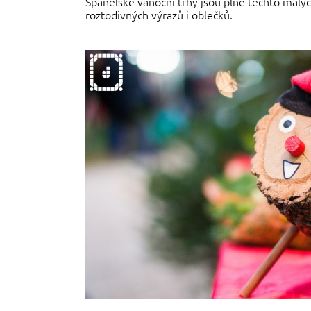
Španělské vánoční trhy jsou plné těchto malýc
roztodivných výrazů i oblečků.