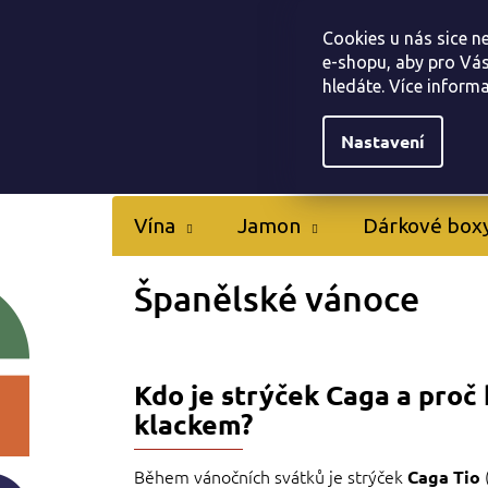
Přejít
Tapas bar Jamonarna
Kontakty
Hodnocen
na
Cookies u nás sice n
obsah
e-shopu, aby pro Vás
hledáte. Více inform
Nastavení
Vína
Jamon
Dárkové box
Španělské vánoce
Kdo je strýček Caga a proč h
klackem?
Během vánočních svátků je strýček
Caga Tio