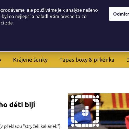
í obchodu
Doprava, a platba
Registrace provizního part
eprodáváme, ale používáme je k analýze našeho
Odmít
 byl co nejlepší a nabídl Vám přesně to co
ac
í
zde
.
605 282 261
+420
y
Krájené šunky
Tapas boxy & prkénka
D
o děti bijí
(v překladu "strýček kakánek")