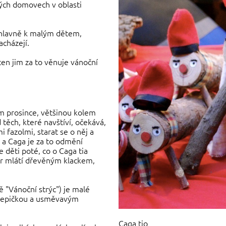
ých domovech v oblasti
 hlavně k malým dětem,
acházejí.
ten jim za to věnuje vánoční
em prosince, většinou kolem
těch, které navštíví, očekává,
fazolmi, starat se o něj a
 a Caga je za to odmění
e děti poté, co o Caga tia
čer mlátí dřevěným klackem,
ě "Vánoční strýc") je malé
 čepičkou a usměvavým
Caga tio