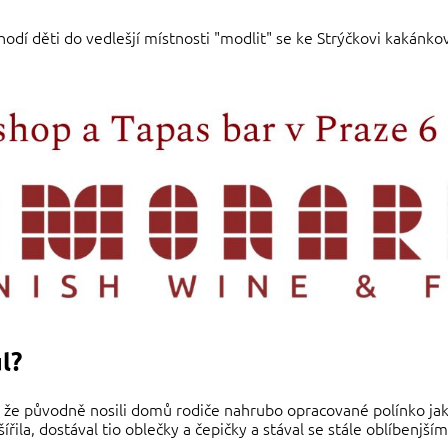
dí děti do vedlešjí místnosti "modlit" se ke Strýčkovi kakánko
l?
, že původně nosili domů rodiče nahrubo opracované polínko jak
ila, dostával tio oblečky a čepičky a stával se stále oblíbenjším