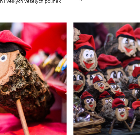
h i velkých veselých polínek