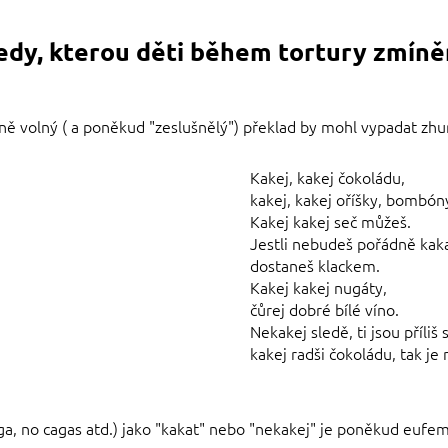
ledy, kterou děti během tortury zmíněn
ně volný ( a poněkud "zeslušnělý") překlad by mohl vypadat zhu
Kakej, kakej čokoládu,
kakej, kakej oříšky, bombóny
Kakej kakej seč můžeš.
Jestli nebudeš pořádně kaka
dostaneš klackem.
Kakej kakej nugáty,
čůrej dobré bílé víno.
Nekakej sledě, ti jsou příliš s
kakej radši čokoládu, tak j
aga, no cagas atd.) jako "kakat" nebo "nekakej" je poněkud eufe