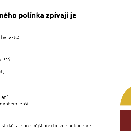
ého polínka zpívají je
rba takto:
 a sýr.
t,
laní,
e mnohem lepší.
mistické, ale přesnější překlad zde nebudeme