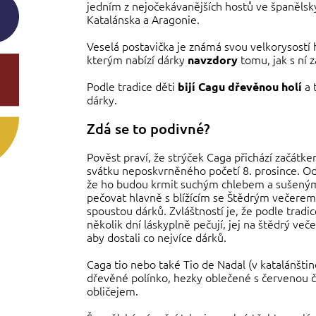
jedním z nejočekávanějších hostů ve španělsk
Katalánska a Aragonie.
Veselá postavička je známá svou velkorysostí
kterým nabízí dárky
tomu, jak s ní z
navzdory
Podle tradice děti
a 
bijí Cagu dřevěnou holí
dárky.
Zdá se to podivné?
Pověst praví, že strýček Caga přichází začátk
svátku neposkvrněného početí 8. prosince. Od 
že ho budou krmit suchým chlebem a sušenými 
pečovat hlavně s blížícím se Štědrým večerem
spoustou dárků. Zvláštností je, že podle tradic
několik dní láskyplně pečují, jej na štědrý ve
aby dostali co nejvíce dárků.
Caga tio nebo také Tio de Nadal (v katalánštin
dřevěné polínko, hezky oblečené s červenou
obličejem.