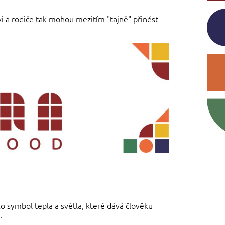
vi a rodiče tak mohou mezitím "tajně" přinést
o symbol tepla a světla, které dává člověku
.